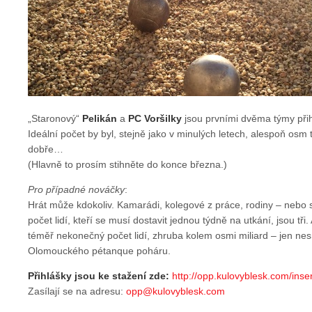
„Staronový“
Pelikán
a
PC Voršilky
jsou prvními dvěma týmy při
Ideální počet by byl, stejně jako v minulých letech, alespoň osm 
dobře…
(Hlavně to prosím stihněte do konce března.)
Pro případné nováčky
:
Hrát může kdokoliv. Kamarádi, kolegové z práce, rodiny – nebo 
počet lidí, kteří se musí dostavit jednou týdně na utkání, jsou tři
téměř nekonečný počet lidí, zhruba kolem osmi miliard – jen nes
Olomouckého pétanque poháru.
Přihlášky jsou ke stažení zde:
http://opp.kulovyblesk.com/inse
Zasílají se na adresu:
opp@kulovyblesk.com