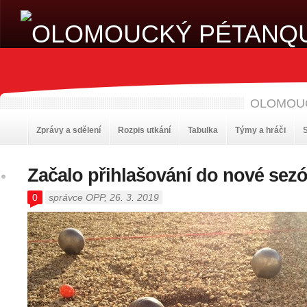
OLOMOU
Zprávy a sdělení
Rozpis utkání
Tabulka
Týmy a hráči
S
Začalo přihlašování do nové sez
0
správce OPP
, 26. 3. 2019