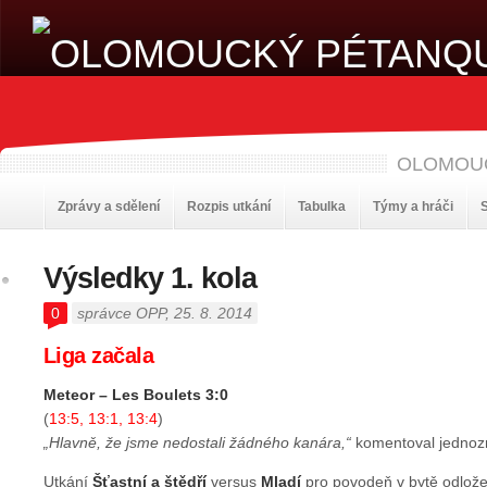
OLOMOU
Zprávy a sdělení
Rozpis utkání
Tabulka
Týmy a hráči
S
Výsledky 1. kola
0
správce OPP
, 25. 8. 2014
Liga začala
Meteor – Les Boulets 3:0
(
13:5, 13:1, 13:4
)
„Hlavně, že jsme nedostali žádného kanára,“
komentoval jednoz
Utkání
Šťastní a štědří
versus
Mladí
pro povodeň v bytě odlož