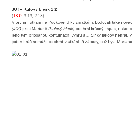
JO! – Kulový blesk 1:2
(
13:0
, 3:13, 2:13)
V prvním utkání na Podkově, díky zmatkům, bodovali také nováčc
(JO!)
proti Marianě
(Kulový blesk)
odehrál krásný zápas, nakone
jeho tým připsanou kontumační výhru a… Šinky jakoby nehrál. V
jeden hráč nemůže odehrát v utkání tři zápasy, což byla Mariana