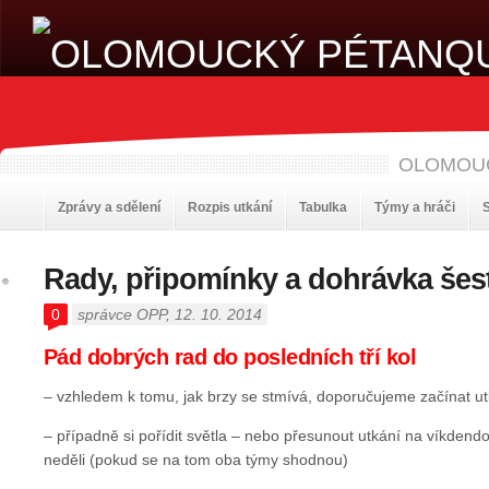
OLOMOU
Zprávy a sdělení
Rozpis utkání
Tabulka
Týmy a hráči
S
Rady, připomínky a dohrávka šes
0
správce OPP
, 12. 10. 2014
Pád dobrých rad do posledních tří kol
– vzhledem k tomu, jak brzy se stmívá, doporučujeme začínat ut
– případně si pořídit světla – nebo přesunout utkání na víkdend
neděli (pokud se na tom oba týmy shodnou)