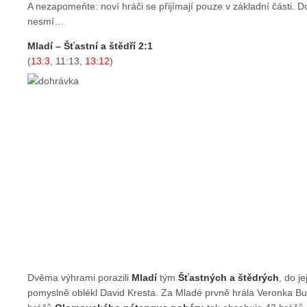
A nezapomeňte: noví hráči se přijímají pouze v základní části. D
nesmí…
Mladí – Šťastní a štědří 2:1
(
13:3
, 11:13,
13:12
)
Dvěma výhrami porazili
Mladí
tým
Šťastných a štědrých
, do j
pomyslně oblékl David Kresta. Za Mladé prvně hrála Veronka B