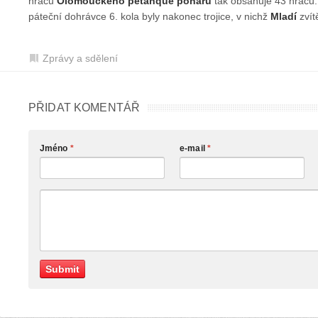
hráčů
Olomouckého pétanque poháru
tak obsahuje 43 hráčů
páteční dohrávce 6. kola byly nakonec trojice, v nichž
Mladí
zvítě
Zprávy a sdělení
PŘIDAT KOMENTÁŘ
Jméno
*
e-mail
*