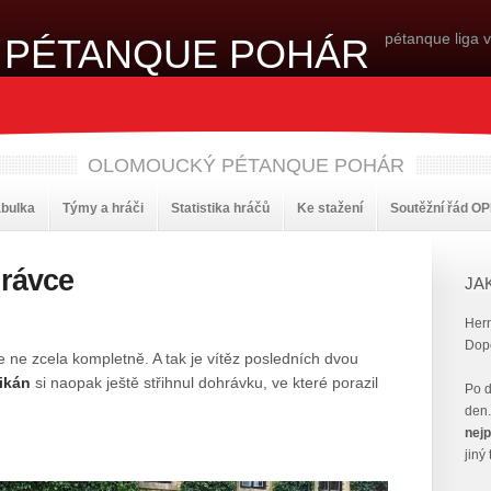
pétanque liga 
OLOMOUCKÝ PÉTANQUE POHÁR
abulka
Týmy a hráči
Statistika hráčů
Ke stažení
Soutěžní řád O
hrávce
JA
Her
Dopo
e ne zcela kompletně. A tak je vítěz posledních dvou
likán
si naopak ještě střihnul dohrávku, ve které porazil
Po d
den.
nejp
jiný 