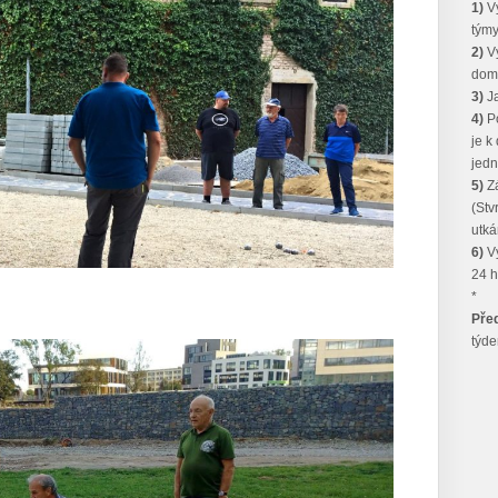
1)
Vy
týmy
2)
Vy
dom
3)
Ja
4)
Po
je k
jedno
5)
Zá
(Stv
utká
6)
Vý
24 h
*
Pře
týde