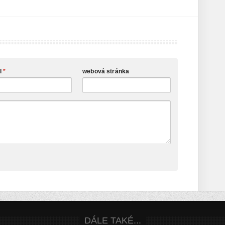
l
*
webová stránka
DÁLE TAKÉ...