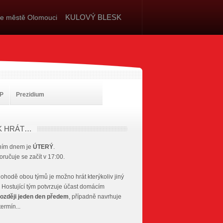
KULOVÝ BLESK
ve městě Olomouci
PP
Prezidium
K HRÁT…
ním dnem je
ÚTERÝ
.
ručuje se začít v 17:00.
ohodě obou týmů je možno hrát kterýkoliv jiný
Hostující tým potvrzuje účast domácím
ozději jeden den předem
, případně navrhuje
termín...