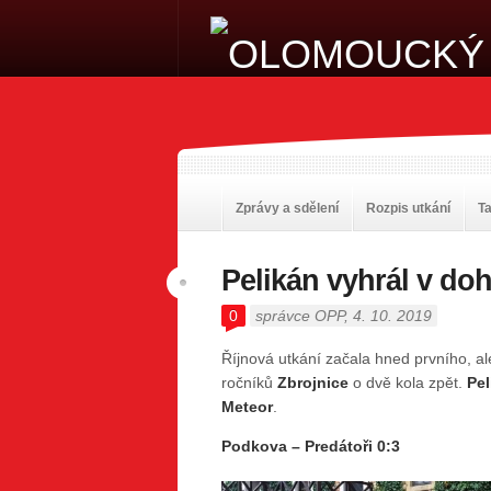
Zprávy a sdělení
Rozpis utkání
T
Pelikán vyhrál v do
0
správce OPP
, 4. 10. 2019
Říjnová utkání začala hned prvního, al
ročníků
Zbrojnice
o dvě kola zpět.
Pe
Meteor
.
Podkova – Predátoři 0:3