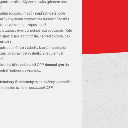
plnit hlavičku
Zápisu o utkání
(předem oba
).
plnit soupisku hráčů -
napřed hosté
, poté
ácí.
(Aby mohli reagovat na nasazení hostů.)
ko první se hraje zápas trojic!
té zápasy dvojic a jednotlivců současně. (Kde
 dispozici jen jedno hřiště, napřed dvojice, pak
tlivci.)
pis doplněný o výsledky kapitáni podepíší.
rzují tím správnost výsledků a regulérnost
ní.)
sledky hlásí pořadateli OPP
domácí tým
do
odin! Nejlépe elektronicky.
dehrávky
či
dohrávky
mimo určený kalendářní
n je nutné oznámit
pořadateli OPP
.