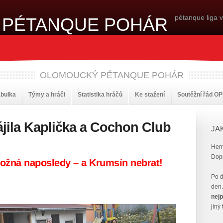
pétanque liga 
OLOMOUCKÝ PÉTANQUE POHÁR
abulka
Týmy a hráči
Statistika hráčů
Ke stažení
Soutěžní řád O
ájila Kaplička a Cochon Club
JA
Her
Dopo
ožná naposledy – a Krumsín nebrat!
Po d
den.
nejp
jiný 