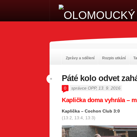
Zprávy a sdělení
Rozpis utkání
T
Páté kolo odvet zah
0
správce OPP
, 13. 9. 2016
Kaplička doma vyhrála – m
Kaplička – Cochon Club 3:0
(13:2, 13:4, 13:3)