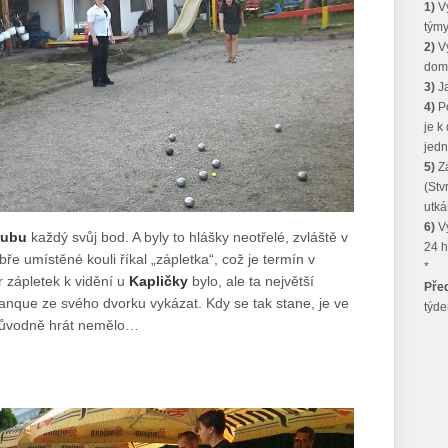
1)
Vy
týmy
2)
Vy
dom
3)
Ja
4)
Po
je k
jedno
5)
Zá
(Stv
utká
6)
Vý
lubu
každý svůj bod. A byly to hlášky neotřelé, zvláště v
24 h
 umístěné kouli říkal „zápletka“, což je termín v
*
 zápletek k vidění u
Kapličky
bylo, ale ta největší
Pře
tanque ze svého dvorku vykázat. Kdy se tak stane, je ve
týde
 původně hrát nemělo…