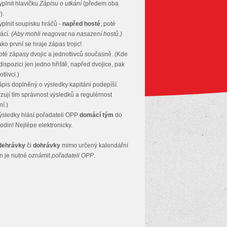
plnit hlavičku
Zápisu o utkání
(předem oba
).
plnit soupisku hráčů -
napřed hosté
, poté
ácí.
(Aby mohli reagovat na nasazení hostů.)
ko první se hraje zápas trojic!
té zápasy dvojic a jednotlivců současně. (Kde
 dispozici jen jedno hřiště, napřed dvojice, pak
tlivci.)
pis doplněný o výsledky kapitáni podepíší.
rzují tím správnost výsledků a regulérnost
ní.)
sledky hlásí pořadateli OPP
domácí tým
do
odin! Nejlépe elektronicky.
dehrávky
či
dohrávky
mimo určený kalendářní
n je nutné oznámit
pořadateli OPP
.