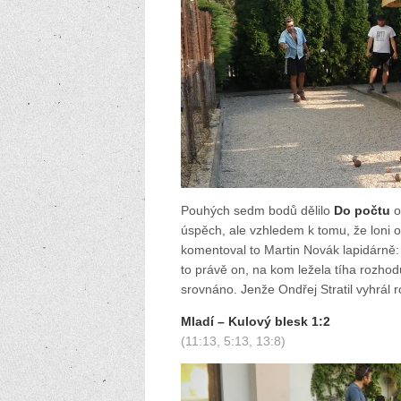
Pouhých sedm bodů dělilo
Do počtu
o
úspěch, ale vzhledem k tomu, že loni o
komentoval to Martin Novák lapidárně
to právě on, na kom ležela tíha rozhod
srovnáno. Jenže Ondřej Stratil vyhrál
Mladí – Kulový blesk 1:2
(11:13, 5:13, 13:8)