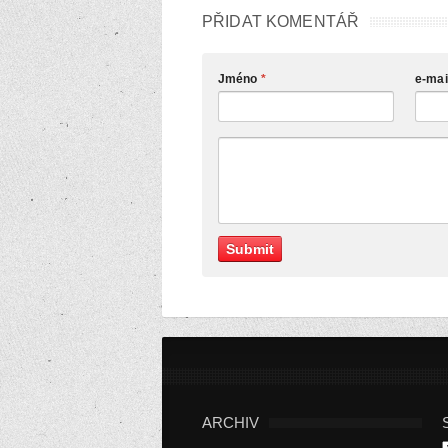
PŘIDAT KOMENTÁŘ
Jméno
*
e-mai
ARCHIV
S