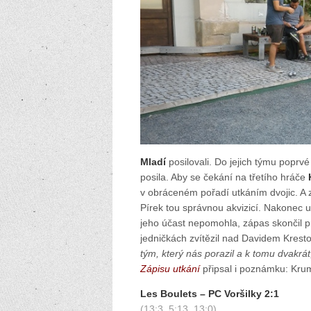
Mladí
posilovali. Do jejich týmu poprvé
posila. Aby se čekání na třetího hráče
v obráceném pořadí utkáním dvojic. A z
Pírek tou správnou akvizicí. Nakonec uh
jeho účast nepomohla, zápas skončil 
jedničkách zvítězil nad Davidem Krest
tým, který nás porazil a k tomu dvakrát
Zápisu utkání
připsal i poznámku: Kru
Les Boulets – PC Voršilky 2:1
(13:3, 5:13, 13:0)