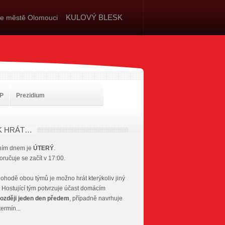
KULOVÝ BLESK
ve městě Olomouci
PP
Prezidium
K HRÁT…
ním dnem je
ÚTERÝ
.
ručuje se začít v 17:00.
ohodě obou týmů je možno hrát kterýkoliv jiný
Hostující tým potvrzuje účast domácím
ozději jeden den předem
, případně navrhuje
termín...