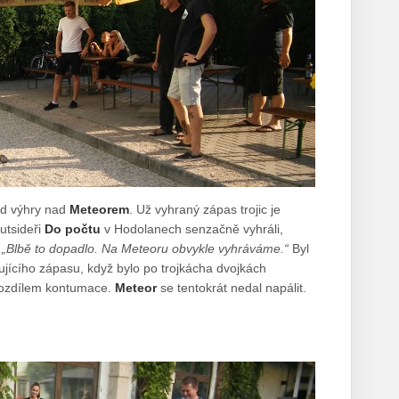
d výhry nad
Meteorem
. Už vyhraný zápas trojic je
utsideři
Do počtu
v Hodolanech senzačně vyhráli,
:
„Blbě to dopadlo. Na Meteoru obvykle vyhráváme.“
Byl
ujícího zápasu, když bylo po trojkácha dvojkách
 rozdílem kontumace.
Meteor
se tentokrát nedal napálit.