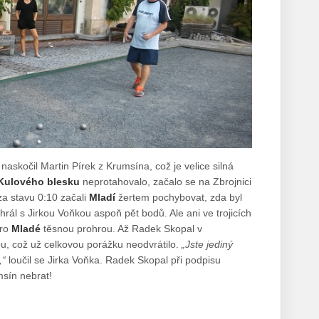
 naskočil Martin Pírek z Krumsína, což je velice silná
Kulového blesku
neprotahovalo, začalo se na Zbrojnici
a stavu 0:10 začali
Mladí
žertem pochybovat, zda byl
rál s Jirkou Voňkou aspoň pět bodů. Ale ani ve trojicích
pro
Mladé
těsnou prohrou. Až Radek Skopal v
ou, což už celkovou porážku neodvrátilo.
„Jste jediný
,“
loučil se Jirka Voňka. Radek Skopal při podpisu
msín nebrat!