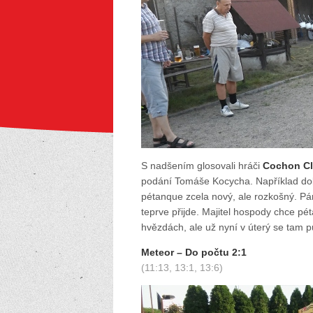
S nadšením glosovali hráči
Cochon C
podání Tomáše Kocycha. Například dobře
pétanque zcela nový, ale rozkošný. Pár
teprve přijde. Majitel hospody chce pé
hvězdách, ale už nyní v úterý se tam
Meteor – Do počtu 2:1
(11:13, 13:1, 13:6)