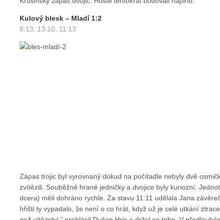
Krušinský zápas dvojic. Hosté tentokrát bodovali naplno.
Kulový blesk – Mladí 1:2
8:13, 13:10, 11:13
Zápas trojic byl vyrovnaný dokud na počítadle nebyly dvě osmič
zvítězili. Souběžně hrané jedničky a dvojice byly kuriozní. Jedn
dcera) měli dohráno rychle. Za stavu 11:11 udělala Jana závěre
hřišti ty vypadalo, že není o co hrát, když už je celé utkání ztrac
než vítězství,“
prohlásil Dušan Hric a držel se toho. V předlouhé