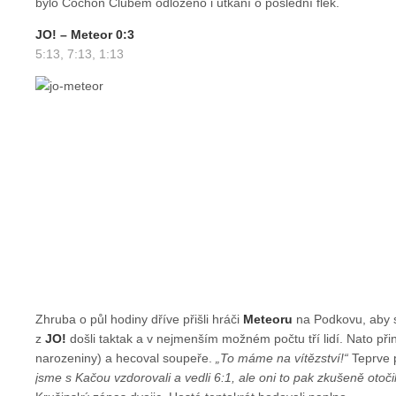
bylo Cochon Clubem odloženo i utkání o poslední flek.
JO! – Meteor 0:3
5:13, 7:13, 1:13
Zhruba o půl hodiny dříve přišli hráči
Meteoru
na Podkovu, aby s
z
JO!
došli taktak a v nejmenším možném počtu tří lidí. Nato přin
narozeniny) a hecoval soupeře.
„To máme na vítězství!“
Teprve p
jsme s Kačou vzdorovali a vedli 6:1, ale oni to pak zkušeně otočil