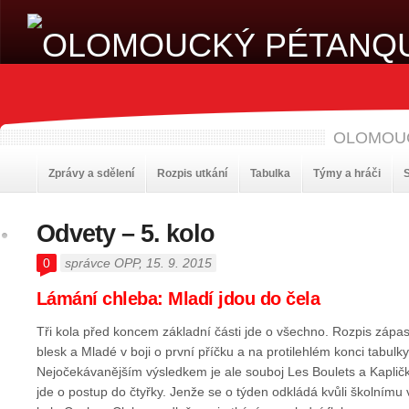
OLOMOU
Zprávy a sdělení
Rozpis utkání
Tabulka
Týmy a hráči
S
Odvety – 5. kolo
0
správce OPP
, 15. 9. 2015
Lámání chleba: Mladí jdou do čela
Tři kola před koncem základní části jde o všechno. Rozpis zápas
blesk a Mladé v boji o první příčku a na protilehlém konci tabul
Nejočekávanějším výsledkem je ale souboj Les Boulets a Kapli
jde o postup do čtyřky. Jenže se o týden odkládá kvůli školnímu v