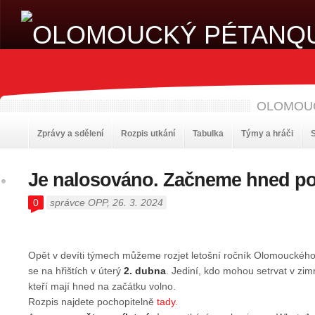
OLOMOU
Zprávy a sdělení
Rozpis utkání
Tabulka
Týmy a hráči
S
Je nalosováno. Začneme hned p
0
správce OPP
, 26. 3. 2024
Opět v devíti týmech můžeme rozjet letošní ročník Olomoucké
se na hřištích v úterý
2. dubna
. Jediní, kdo mohou setrvat v zim
kteří mají hned na začátku volno.
Rozpis najdete pochopitelně
tady.