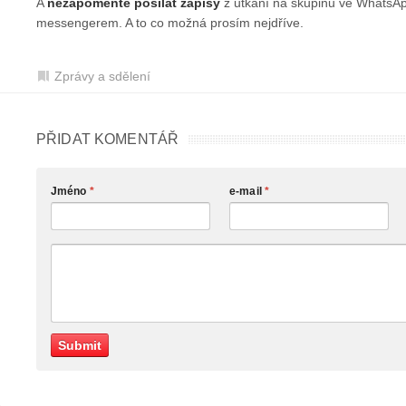
A
nezapomeňte posílat zápisy
z utkání na skupinu ve WhatsA
messengerem. A to co možná prosím nejdříve.
Zprávy a sdělení
PŘIDAT KOMENTÁŘ
Jméno
*
e-mail
*