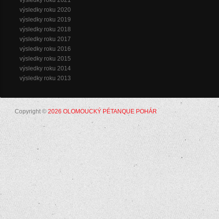
výsledky roku 2020
výsledky roku 2019
výsledky roku 2018
výsledky roku 2017
výsledky roku 2016
výsledky roku 2015
výsledky roku 2014
výsledky roku 2013
Copyright ©
2026 OLOMOUCKÝ PÉTANQUE POHÁR