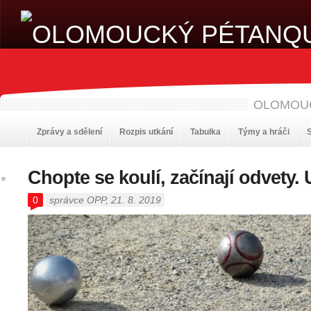
OLOMOU
Zprávy a sdělení
Rozpis utkání
Tabulka
Týmy a hráči
S
Chopte se koulí, začínají odvety. 
0
správce OPP
, 21. 8. 2019