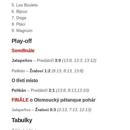
5. Les Boulets
6. Bijoux
7. Doga
8. Ptáci
9. Magnum
Play-off
Semifinále
Jalapeños
– Predátoři
3:0
(13:8, 13:3, 13:12)
Pelikán –
Žraloci
1:2
(8:13, 8:13, 13:8)
O třetí místo
Pelikán
– Predátoři
2:1
(13:8, 8:13,13:10)
FINÁLE
o Olomoucký pétanque pohár
Jalapeños –
Žraloci
0:3
(2:13, 7:13, 12:13)
Tabulky