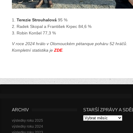
1.
Terezie Strouhalová
95 %
2. Radek Skopal a František Krpec 84,6 %
3. Robin Konšel 77,3 %
V roce 2024 hrálo v Olomouckém pétanque poháru 52 hráčů.
Kompletní statistika je
ZDE
.
ARCHIV
STARŠÍ ZPRÁVY A SDĚ
Starší
výsledky roku 2025
zprávy
a
výsledky roku 2024
sdělení
výsledky roku 2023